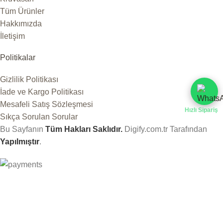
Tüm Ürünler
Hakkımızda
İletişim
Politikalar
Gizlilik Politikası
İade ve Kargo Politikası
Mesafeli Satış Sözleşmesi
Hızlı Sipariş
Sıkça Sorulan Sorular
Bu Sayfanın
Tüm Hakları Saklıdır.
Digify.com.tr
Tarafından
Yapılmıştır
.
Sıkça Sorulan Sorular (SSS)
Web sitemizdeki deneyiminizi geliştirmek için çerezleri
kullanıyoruz. Bu web sitesine göz atarak çerez kullanımımızı
kabul etmiş olursunuz.