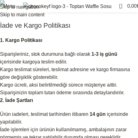
İade ve Kargo Politikası
0
Menu
0,00
Skip to navigation
Skip to main content
Home
İade ve Kargo Politikası
İade ve Kargo Politikası
1. Kargo Politikası
Siparişleriniz, stok durumuna bağlı olarak
1-3 iş günü
içerisinde kargoya teslim edilir.
Kargo teslimat süreleri, teslimat adresine ve kargo firmasına
göre değişiklik gösterebilir.
Kargo ücreti, aksi belirtilmediği sürece müşteriye aittir.
Siparişinizin toplam tutarı ödeme sırasında detaylandırılır.
2. İade Şartları
Ürün iadeleri, teslimat tarihinden itibaren
14 gün
içerisinde
yapılabilir.
İade işlemleri için ürünün kullanılmamış, ambalajının zarar
görmemiş ve tekrar satılabilir durumda olması gereklidir.