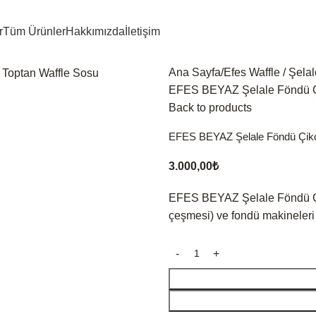
r
Tüm Ürünler
Hakkımızda
İletişim
Ana Sayfa
Efes Waffle / Şela
EFES BEYAZ Şelale Föndü Çi
Back to products
EFES BEYAZ Şelale Föndü Çiko
3.000,00
₺
EFES BEYAZ Şelale Föndü Çiko
çeşmesi) ve fondü makineleri 