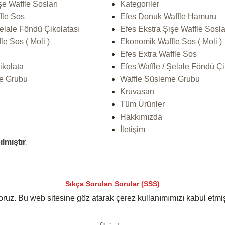
şe Waffle Sosları
Kategoriler
fle Sos
Efes Donuk Waffle Hamuru
Şelale Föndü Çikolatası
Efes Ekstra Şişe Waffle Sosla
e Sos ( Moli )
Ekonomik Waffle Sos ( Moli )
Efes Extra Waffle Sos
ikolata
Efes Waffle / Şelale Föndü Çi
e Grubu
Waffle Süsleme Grubu
Kruvasan
Tüm Ürünler
Hakkımızda
İletişim
ılmıştır
.
Sıkça Sorulan Sorular (SSS)
yoruz. Bu web sitesine göz atarak çerez kullanımımızı kabul etmi