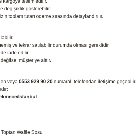
e kargoya teslim edilir.
 değişiklik gösterebilir.
nizin toplam tutarı ödeme sırasında detaylandırılır.
abilir.
emiş ve tekrar satılabilir durumda olması gereklidir.
de iade edilir.
değilse, müşteriye aittir.
den veya
0553 929 90 20
numaralı telefondan iletişime geçebilir
dır:
ekmece/İstanbul