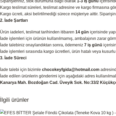
Siparişleriniz, stok durumuna bağlı olarak
1-3 iş günü
içerisind
Kargo teslimat süreleri, teslimat adresine ve kargo firmasına göre
Kargo ücreti, aksi belirtilmediği sürece müşteriye aittir. Siparişi
2. İade Şartları
Ürün iadeleri, teslimat tarihinden itibaren
14 gün
içerisinde yapıl
İade işlemleri için ürünün kullanılmamış, ambalajının zarar görm
İade talebiniz onaylandıktan sonra, ödemeniz
7 iş günü
içerisin
İade işlemleri sırasında kargo ücretleri, ürün hatalı veya kusurlu 
3. İade Süreci
İade talebi için bizimle
chocokeyfgida@hotmail.com
adresin
İade edilen ürünlerin gönderimi için aşağıdaki adres kullanılmalı
Kanarya Mah. Bozdoğan Cad. Üveyik Sok. No:33/2 Küçükç
İlgili ürünler