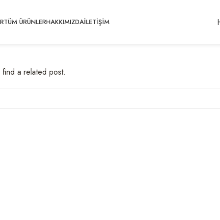
ER
TÜM ÜRÜNLER
HAKKIMIZDA
İLETIŞIM
find a related post.