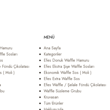
MENÜ
 Hamuru
Ana Sayfa
fle Sosları
Kategoriler
os
Efes Donuk Waffle Hamuru
e Föndü Çikolatası
Efes Ekstra Şişe Waffle Sosları
 ( Moli )
Ekonomik Waffle Sos ( Moli )
Efes Extra Waffle Sos
a
Efes Waffle / Şelale Föndü Çikolatası
ubu
Waffle Süsleme Grubu
Kruvasan
Tüm Ürünler
Hakkımızda