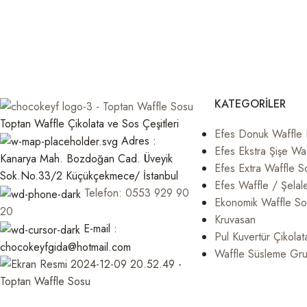
KATEGORILER
Toptan Waffle Çikolata ve Sos Çeşitleri
Efes Donuk Waffle
Adres :
Efes Ekstra Şişe Waf
Kanarya Mah. Bozdoğan Cad. Üveyik
Efes Extra Waffle S
Sok.No.33/2 Küçükçekmece/ İstanbul
Efes Waffle / Şelal
Telefon: 0553 929 90
Ekonomik Waffle Sos
20
Kruvasan
E-mail :
Pul Kuvertür Çikolat
chocokeyfgida@hotmail.com
Waffle Süsleme Gr