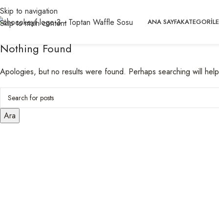
Tag Archives: Style
Skip to navigation
ANA SAYFA
KATEGORIL
Skip to main content
Home
Nothing Found
Apologies, but no results were found. Perhaps searching will help 
Ara