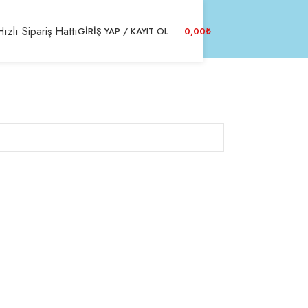
Hızlı Sipariş Hattı
GIRIŞ YAP / KAYIT OL
0,00
₺