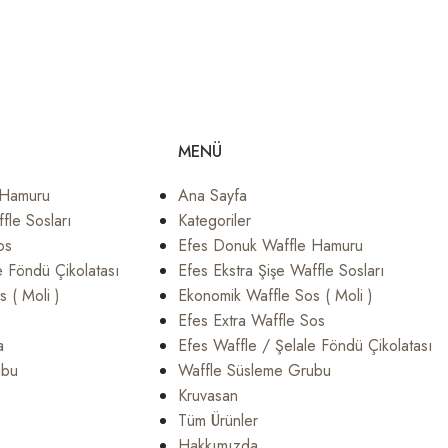
MENÜ
 Hamuru
Ana Sayfa
fle Sosları
Kategoriler
os
Efes Donuk Waffle Hamuru
e Föndü Çikolatası
Efes Ekstra Şişe Waffle Sosları
 ( Moli )
Ekonomik Waffle Sos ( Moli )
Efes Extra Waffle Sos
a
Efes Waffle / Şelale Föndü Çikolatası
ubu
Waffle Süsleme Grubu
Kruvasan
Tüm Ürünler
Hakkımızda