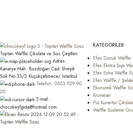
KATEGORILER
Toptan Waffle Çikolata ve Sos Çeşitleri
Efes Donuk Waffle
Adres :
Efes Ekstra Şişe Waf
Kanarya Mah. Bozdoğan Cad. Üveyik
Efes Extra Waffle S
Sok.No.33/2 Küçükçekmece/ İstanbul
Efes Waffle / Şelal
Telefon: 0553 929 90
Ekonomik Waffle Sos
20
Kruvasan
E-mail :
Pul Kuvertür Çikolat
chocokeyfgida@hotmail.com
Waffle Süsleme Gr