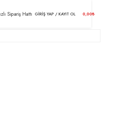
zlı Sipariş Hattı
GIRIŞ YAP / KAYIT OL
0,00
₺