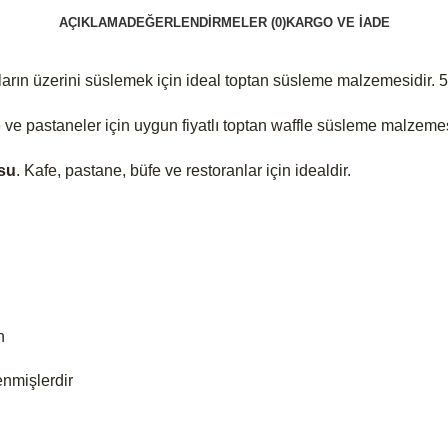
AÇIKLAMA
DEĞERLENDIRMELER (0)
KARGO VE İADE
lıların üzerini süslemek için ideal toptan süsleme malzemesidir. 
 ve pastaneler için uygun fiyatlı toptan waffle süsleme malzemes
su
. Kafe, pastane, büfe ve restoranlar için idealdir.
n
enmişlerdir