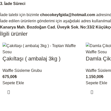
3. İade Süreci
İade talebi için bizimle
chocokeyfgida@hotmail.com
adresin
İade edilen ürünlerin gönderimi için aşağıdaki adres kullanılmalı
Kanarya Mah. Bozdoğan Cad. Üveyik Sok. No:33/2 Küçükç
İlgili ürünler
Çakıltaşı ( ambalaj 3kg )
Damla Çikol
Waffle Süsleme Grubu
Waffle Süsle
675,00
₺
1.150,00
₺
Sepete Ekle
Sepete Ekle