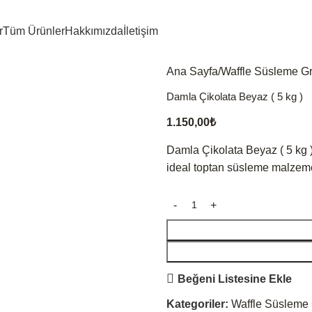
r
Tüm Ürünler
Hakkımızda
İletişim
Ana Sayfa
Waffle Süsleme G
Damla Çikolata Beyaz ( 5 kg )
1.150,00
₺
Damla Çikolata Beyaz ( 5 kg ),
ideal toptan süsleme malzemes
Beğeni Listesine Ekle
Kategoriler:
Waffle Süsleme