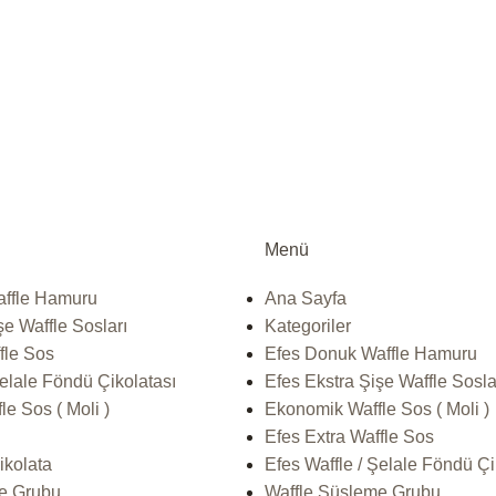
Menü
ffle Hamuru
Ana Sayfa
şe Waffle Sosları
Kategoriler
fle Sos
Efes Donuk Waffle Hamuru
Şelale Föndü Çikolatası
Efes Ekstra Şişe Waffle Sosla
e Sos ( Moli )
Ekonomik Waffle Sos ( Moli )
Efes Extra Waffle Sos
ikolata
Efes Waffle / Şelale Föndü Çi
e Grubu
Waffle Süsleme Grubu