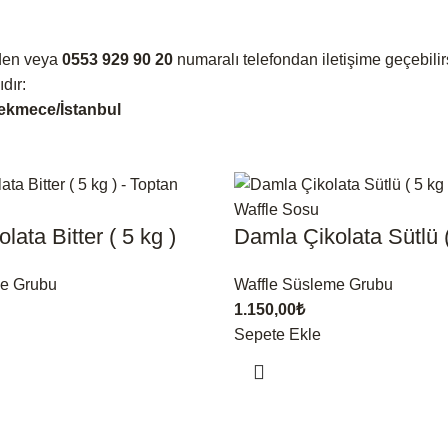
den veya
0553 929 90 20
numaralı telefondan iletişime geçebilir
dır:
ekmece/İstanbul
ata Bitter ( 5 kg )
Damla Çikolata Sütlü (
me Grubu
Waffle Süsleme Grubu
1.150,00
₺
Sepete Ekle