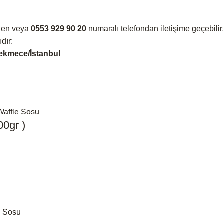
den veya
0553 929 90 20
numaralı telefondan iletişime geçebilir
dır:
ekmece/İstanbul
00gr )