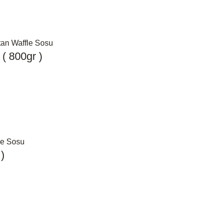
( 800gr )
)