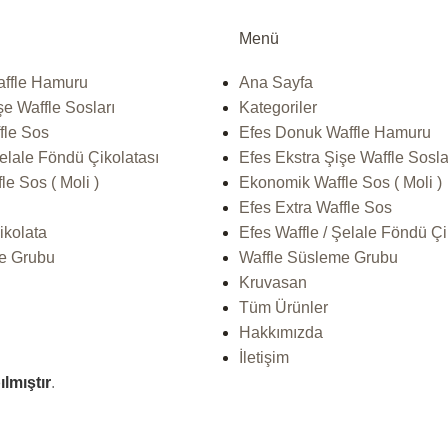
Menü
ffle Hamuru
Ana Sayfa
şe Waffle Sosları
Kategoriler
fle Sos
Efes Donuk Waffle Hamuru
Şelale Föndü Çikolatası
Efes Ekstra Şişe Waffle Sosla
e Sos ( Moli )
Ekonomik Waffle Sos ( Moli )
Efes Extra Waffle Sos
ikolata
Efes Waffle / Şelale Föndü Çi
e Grubu
Waffle Süsleme Grubu
Kruvasan
Tüm Ürünler
Hakkımızda
İletişim
ılmıştır
.