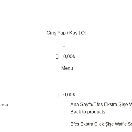
Giriş Yap / Kayıt Ol
0
0,00
₺
Menu
0
0,00
₺
Ana Sayfa
Efes Ekstra Şişe W
Back to products
Efes Ekstra Çilek Şişe Waffle S