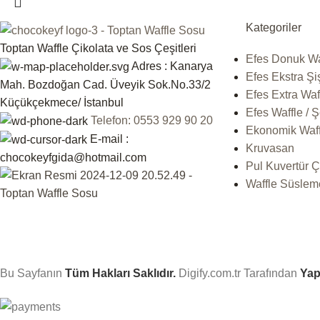
Kategoriler
Toptan Waffle Çikolata ve Sos Çeşitleri
Efes Donuk Wa
Adres : Kanarya
Efes Ekstra Şi
Mah. Bozdoğan Cad. Üveyik Sok.No.33/2
Efes Extra Waf
Küçükçekmece/ İstanbul
Efes Waffle / 
Telefon: 0553 929 90 20
Ekonomik Waffl
E-mail :
Kruvasan
chocokeyfgida@hotmail.com
Pul Kuvertür Ç
Waffle Süslem
Bu Sayfanın
Tüm Hakları Saklıdır.
Digify.com.tr
Tarafından
Yap