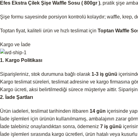
Efes Ekstra Çilek Şişe Waffle Sosu ( 800gr )
, pratik şişe amba
Şişe formu sayesinde porsiyon kontrolü kolaydır; waffle, krep, d
Toptan fiyat, kaliteli ürün ve hızlı teslimat için
Toptan Waffle So
Kargo ve İade
1. Kargo Politikası
Siparişleriniz, stok durumuna bağlı olarak
1-3 iş günü
içerisind
Kargo teslimat süreleri, teslimat adresine ve kargo firmasına göre
Kargo ücreti, aksi belirtilmediği sürece müşteriye aittir. Siparişi
2. İade Şartları
Ürün iadeleri, teslimat tarihinden itibaren
14 gün
içerisinde yapıl
İade işlemleri için ürünün kullanılmamış, ambalajının zarar görm
İade talebiniz onaylandıktan sonra, ödemeniz
7 iş günü
içerisin
İade işlemleri sırasında kargo ücretleri, ürün hatalı veya kusurlu 