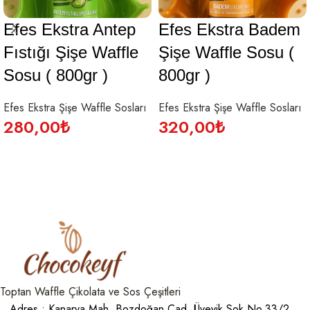
Efes Ekstra Antep
Efes Ekstra Badem
Fıstığı Şişe Waffle
Şişe Waffle Sosu (
Sosu ( 800gr )
800gr )
Efes Ekstra Şişe Waffle Sosları
Efes Ekstra Şişe Waffle Sosları
280,00
₺
320,00
₺
SEPETE EKLE
SEPETE EKLE
Toptan Waffle Çikolata ve Sos Çeşitleri
Adres : Kanarya Mah. Bozdoğan Cad. Üveyik Sok.No.33/2